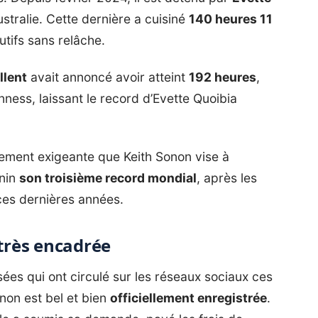
ustralie. Cette dernière a cuisiné
140 heures 11
utifs sans relâche.
llent
avait annoncé avoir atteint
192 heures
,
nness, laissant le record d’Evette Quoibia
ement exigeante que Keith Sonon vise à
énin
son troisième record mondial
, après les
ces dernières années.
très encadrée
sées qui ont circulé sur les réseaux sociaux ces
non est bel et bien
officiellement enregistrée
.