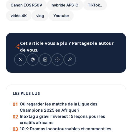
Canon EOS R50V
hybride APS-C
TikTok..
vidéo 4K
vlog
Youtube
Cet article vous a plu ? Partagez-le autour
de vous.
1080 × 1350
LES PLUS LUS
PUBLICITÉ
01
Où regarder les matchs de la Ligue des
Champions 2025 en Afrique ?
02
Inoxtag a gravi l’Everest : 5 leçons pour les
créatifs africains
03
10 K-Dramas incontournables et comment les