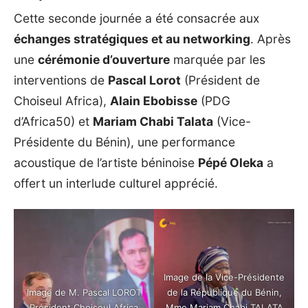
Cette seconde journée a été consacrée aux
échanges stratégiques et au networking
. Après
une
cérémonie d’ouverture
marquée par les
interventions de
Pascal Lorot
(Président de
Choiseul Africa),
Alain Ebobisse
(PDG
d’Africa50) et
Mariam Chabi Talata
(Vice-
Présidente du Bénin), une performance
acoustique de l’artiste béninoise
Pépé Oleka
a
offert un interlude culturel apprécié.
Image de la Vice-Présidente
Image de M. Pascal LOROT
de la République du Bénin,
Président Choiseul Africa
Mme Mariam Chabi TALATA