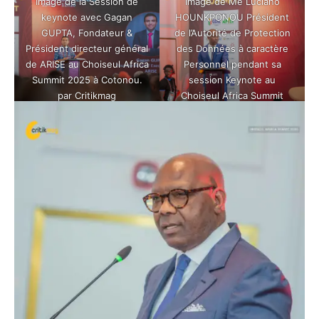
Image de la Session de
Image de Me Luciano
keynote avec Gagan
HOUNKPONOU Président
GUPTA, Fondateur &
de l’Autorité de Protection
Président directeur général
des Données à caractère
de ARISE au Choiseul Africa
Personnel pendant sa
Summit 2025 à Cotonou.
session Keynote au
par Critikmag
Choiseul Africa Summit
2025 à Cotonou. Par
Critikmag