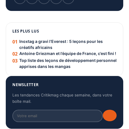
1080 × 1350
LES PLUS LUS
PUBLICITÉ
01
Inoxtag a gravi l’Everest : 5 leçons pour les
créatifs africains
02
Antoine Griezman et l’équipe de France, c’est fini !
03
Top liste des leçons de développement personnel
apprises dans les mangas
NEWSLETTER
Les tendances Critikmag chaque semaine, dans votre
boîte mail.