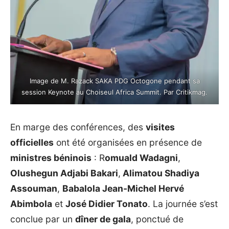
Image de M. Razack SAKA PDG Octogone pendant sa
session Keynote au Choiseul Africa Summit. Par Critikmag.
En marge des conférences, des
visites
officielles
ont été organisées en présence de
ministres béninois
: R
omuald Wadagni
,
Olushegun Adjabi Bakari
,
Alimatou Shadiya
Assouman
,
Babalola Jean-Michel Hervé
Abimbola
et
José Didier Tonato
. La journée s’est
conclue par un
dîner de gala
, ponctué de