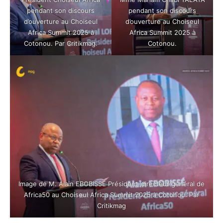
pendant son discours
pendant son discours
d’ouverture au Choiseul
d’ouverture au Choiseul
Africa Summit 2025 à
Africa Summit 2025 à
Cotonou. Par Critikmag.
Cotonou.
Image de M. Alain EBOBISSÉ Président-directeur général de
Africa50 au Choiseul Africa Summit 2025 à Cotonou. Par
Critikmag