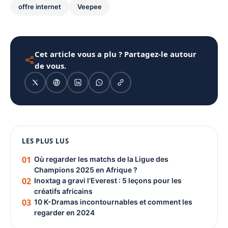
offre internet
Veepee
Cet article vous a plu ? Partagez-le autour
de vous.
1080 × 1350
LES PLUS LUS
PUBLICITÉ
01
Où regarder les matchs de la Ligue des
Champions 2025 en Afrique ?
02
Inoxtag a gravi l’Everest : 5 leçons pour les
créatifs africains
03
10 K-Dramas incontournables et comment les
regarder en 2024