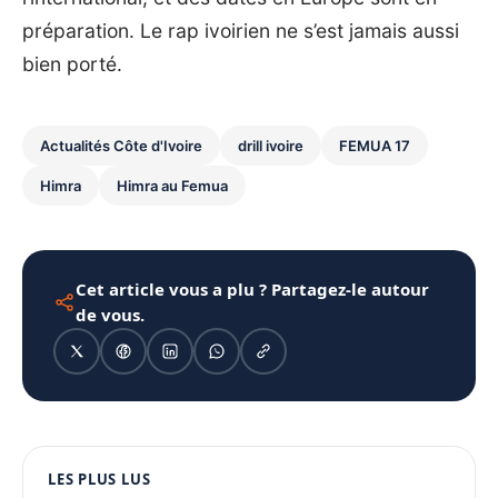
préparation. Le rap ivoirien ne s’est jamais aussi
bien porté.
Actualités Côte d'Ivoire
drill ivoire
FEMUA 17
Himra
Himra au Femua
Cet article vous a plu ? Partagez-le autour
de vous.
1080 × 1350
LES PLUS LUS
PUBLICITÉ