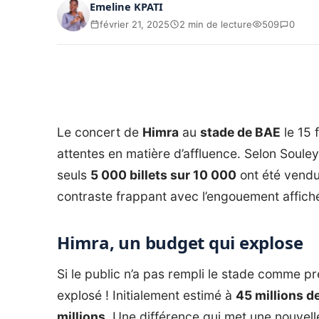
Emeline KPATI
février 21, 2025
2 min de lecture
509
0
Le concert de
Himra
au
stade de BAE
le 15 
attentes en matière d’affluence. Selon Sou
seuls
5 000 billets sur 10 000
ont été vend
contraste frappant avec l’engouement affiché
Himra, un budget qui explose
Si le public n’a pas rempli le stade comme p
explosé ! Initialement estimé à
45 millions d
millions
. Une différence qui met une nouvell