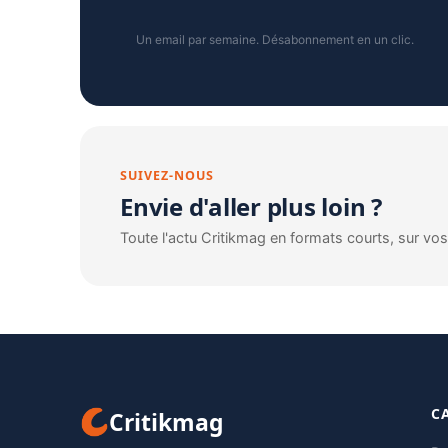
Un email par semaine. Désabonnement en un clic.
SUIVEZ-NOUS
Envie d'aller plus loin ?
Toute l'actu Critikmag en formats courts, sur vo
C
Critikmag