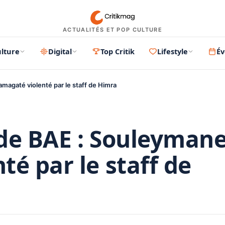
ACTUALITÉS ET POP CULTURE
lture
Digital
Top Critik
Lifestyle
É
magaté violenté par le staff de Himra
de BAE : Souleyman
é par le staff de