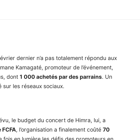
février dernier n’a pas totalement répondu aux
leymane Kamagaté, promoteur de l’événement,
us, dont
1 000 achetés par des parrains
. Un
 sur les réseaux sociaux.
révu, le budget du concert de
Himra
, lui, a
e FCFA
, l’organisation a finalement coûté
70
e fois en lumière les défis des promoteurs en