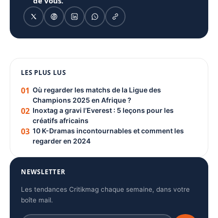
de vous.
1080 × 1350
LES PLUS LUS
PUBLICITÉ
01
Où regarder les matchs de la Ligue des
Champions 2025 en Afrique ?
02
Inoxtag a gravi l’Everest : 5 leçons pour les
créatifs africains
03
10 K-Dramas incontournables et comment les
regarder en 2024
NEWSLETTER
Les tendances Critikmag chaque semaine, dans votre
boîte mail.