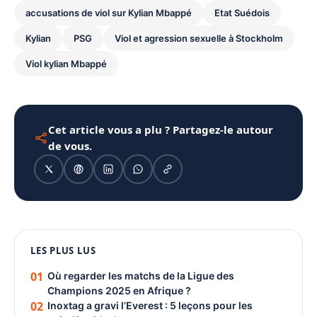
accusations de viol sur Kylian Mbappé
Etat Suédois
Kylian
PSG
Viol et agression sexuelle à Stockholm
Viol kylian Mbappé
Cet article vous a plu ? Partagez-le autour
de vous.
1080 × 1350
LES PLUS LUS
PUBLICITÉ
01
Où regarder les matchs de la Ligue des
Champions 2025 en Afrique ?
02
Inoxtag a gravi l’Everest : 5 leçons pour les