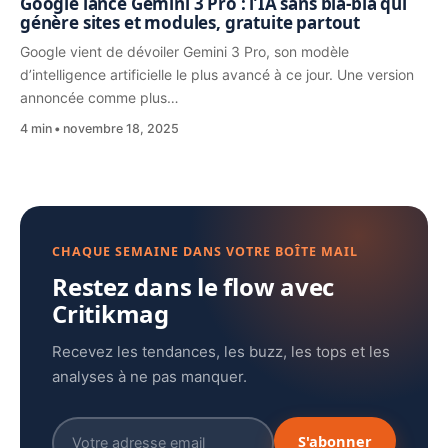
Google lance Gemini 3 Pro : l’IA sans bla-bla qui
génère sites et modules, gratuite partout
Google vient de dévoiler Gemini 3 Pro, son modèle
d’intelligence artificielle le plus avancé à ce jour. Une version
annoncée comme plus…
4 min
novembre 18, 2025
CHAQUE SEMAINE DANS VOTRE BOÎTE MAIL
Restez dans le flow avec
Critikmag
Recevez les tendances, les buzz, les tops et les
analyses à ne pas manquer.
S'abonner