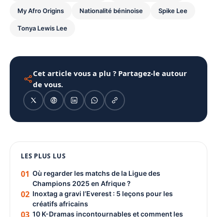
My Afro Origins
Nationalité béninoise
Spike Lee
Tonya Lewis Lee
Cet article vous a plu ? Partagez-le autour
de vous.
1080 × 1350
LES PLUS LUS
PUBLICITÉ
01
Où regarder les matchs de la Ligue des
Champions 2025 en Afrique ?
02
Inoxtag a gravi l’Everest : 5 leçons pour les
créatifs africains
03
10 K-Dramas incontournables et comment les