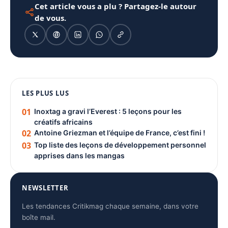
Cet article vous a plu ? Partagez-le autour
de vous.
1080 × 1350
LES PLUS LUS
PUBLICITÉ
01
Inoxtag a gravi l’Everest : 5 leçons pour les
créatifs africains
02
Antoine Griezman et l’équipe de France, c’est fini !
03
Top liste des leçons de développement personnel
apprises dans les mangas
NEWSLETTER
Les tendances Critikmag chaque semaine, dans votre
boîte mail.