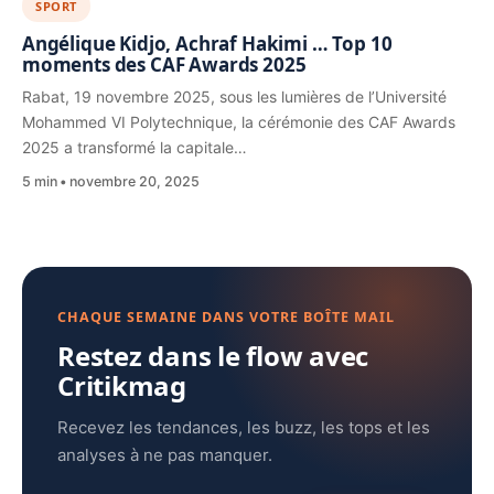
SPORT
Angélique Kidjo, Achraf Hakimi … Top 10
moments des CAF Awards 2025
Rabat, 19 novembre 2025, sous les lumières de l’Université
Mohammed VI Polytechnique, la cérémonie des CAF Awards
2025 a transformé la capitale…
5 min
novembre 20, 2025
CHAQUE SEMAINE DANS VOTRE BOÎTE MAIL
Restez dans le flow avec
Critikmag
Recevez les tendances, les buzz, les tops et les
analyses à ne pas manquer.