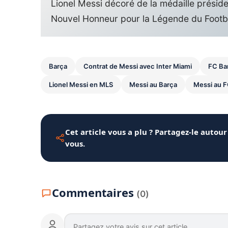
Lionel Messi décoré de la médaille présiden
Nouvel Honneur pour la Légende du Footb
Barça
Contrat de Messi avec Inter Miami
FC Ba
Lionel Messi en MLS
Messi au Barça
Messi au 
Cet article vous a plu ? Partagez-le autour
vous.
Commentaires
(0)