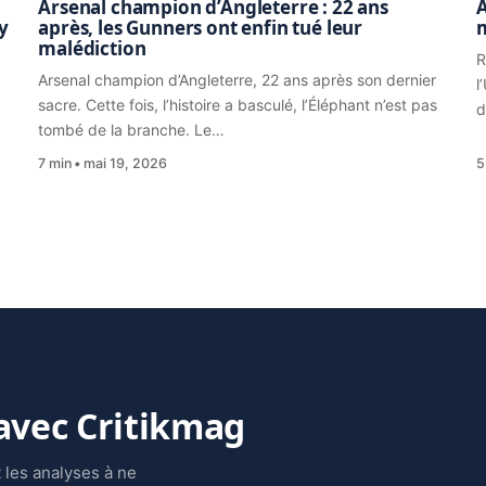
Arsenal champion d’Angleterre : 22 ans
A
y
après, les Gunners ont enfin tué leur
malédiction
R
Arsenal champion d’Angleterre, 22 ans après son dernier
l
sacre. Cette fois, l’histoire a basculé, l’Éléphant n’est pas
d
tombé de la branche. Le…
7 min
mai 19, 2026
5
 avec Critikmag
 les analyses à ne