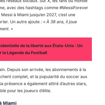
les réseaux sociaux. Sur X, les fans du monde
entine, avec des hashtags comme #MessiForever
 Messi à Miami jusqu’en 2027, c’est une
rter. Un autre ajoute :
« À 38 ans, il joue
ment. »
dentielle de la liberté aux États-Unis : Un
 la Légende du Football
in. Depuis son arrivée, les abonnements à la
chent complet, et la popularité du soccer aux
Sa présence a également attiré d’autres stars,
le pour les joueurs d’élite.
à Miami