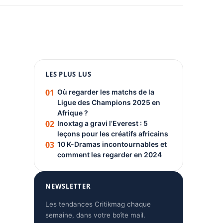
1080 × 1350
LES PLUS LUS
PUBLICITÉ
01
Où regarder les matchs de la
Ligue des Champions 2025 en
Afrique ?
02
Inoxtag a gravi l’Everest : 5
leçons pour les créatifs africains
03
10 K-Dramas incontournables et
comment les regarder en 2024
NEWSLETTER
Les tendances Critikmag chaque
semaine, dans votre boîte mail.