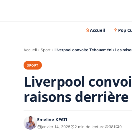
Accueil
Pop Cu
Accueil
Sport
Liverpool convoite Tchouaméni : Les raiso
SPORT
Liverpool convo
raisons derrière
Emeline KPATI
janvier 14, 2025
2 min de lecture
381
0