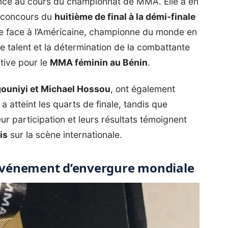
nce au cours du championnat de MMA. Elle a en
u concours du
huitième de final à la démi-finale
nale face à l’Américaine, championne du monde en
le talent et la détermination de la combattante
tive pour le
MMA féminin au Bénin
.
ouniyi et Michael Hossou
, ont également
 atteint les quarts de finale, tandis que
ur participation et leurs résultats témoignent
is
sur la scène internationale.
événement d’envergure mondiale