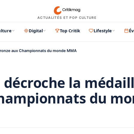
ACTUALITÉS ET POP CULTURE
lture
Digital
Top Critik
Lifestyle
É
 bronze aux Championnats du monde MMA
décroche la médail
Championnats du m