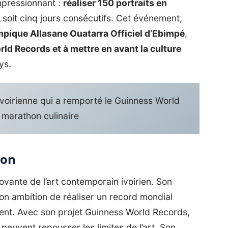
impressionnant :
réaliser 150 portraits en
,
soit cinq jours consécutifs. Cet événement,
mpique Allasane Ouatarra Officiel d’Ebimpé
,
ld Records et à mettre en avant la culture
ys.
Ivoirienne qui a remporté le Guinness World
marathon culinaire
ion
ovante de l’art contemporain ivoirien. Son
n ambition de réaliser un record mondial
lent. Avec son projet Guinness World Records,
n peuvent repousser les limites de l’art. Son