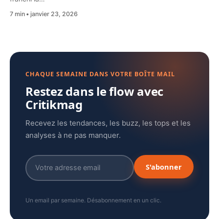
7 min
janvier 23, 2026
CHAQUE SEMAINE DANS VOTRE BOÎTE MAIL
Restez dans le flow avec
Critikmag
Recevez les tendances, les buzz, les tops et les
analyses à ne pas manquer.
S'abonner
Un email par semaine. Désabonnement en un clic.