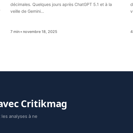
décimales. Quelques jours après ChatGPT 5.1 et à la
d
.
veille de Gemini…
v
7 min
novembre 18, 2025
4
 avec Critikmag
 les analyses à ne