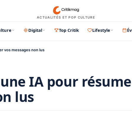
ACTUALITÉS ET POP CULTURE
lture
Digital
Top Critik
Lifestyle
É
er vos messages non lus
 une IA pour résume
n lus