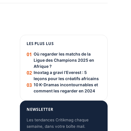
1080 × 1350
LES PLUS LUS
PUBLICITÉ
01
Où regarder les matchs de la
Ligue des Champions 2025 en
Afrique ?
02
Inoxtag a gravi l’Everest : 5
leçons pour les créatifs africains
03
10 K-Dramas incontournables et
comment les regarder en 2024
NEWSLETTER
Les tendances Critikmag chaque
semaine, dans votre boîte mail.