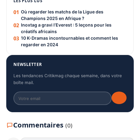
LES PLUS LUS
PUBLICITÉ
01
Où regarder les matchs de la Ligue des
Champions 2025 en Afrique ?
02
Inoxtag a gravi l’Everest : 5 leçons pour les
créatifs africains
03
10 K-Dramas incontournables et comment les
regarder en 2024
NEWSLETTER
Les tendances Critikmag chaque semaine, dans votre
boîte mail.
Commentaires
(0)