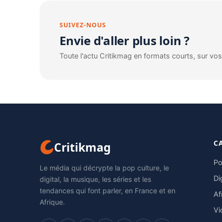
SUIVEZ-NOUS
Envie d'aller plus loin ?
Toute l'actu Critikmag en formats courts, sur vo
C
Critikmag
Po
Le média qui décrypte la pop culture, le
Di
digital, la musique, les séries et les
tendances qui font parler, en France et en
Af
Afrique.
Vi