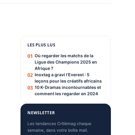
1080 × 1350
LES PLUS LUS
PUBLICITÉ
01
Où regarder les matchs de la
Ligue des Champions 2025 en
Afrique ?
02
Inoxtag a gravi l’Everest : 5
leçons pour les créatifs africains
03
10 K-Dramas incontournables et
comment les regarder en 2024
NEWSLETTER
Les tendances Critikmag chaque
semaine, dans votre boîte mail.