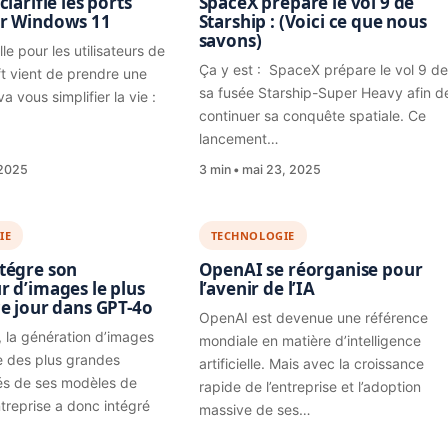
clarifie les ports
SpaceX prépare le vol 9 de
r Windows 11
Starship : (Voici ce que nous
savons)
e pour les utilisateurs de
Ça y est : SpaceX prépare le vol 9 de
ft vient de prendre une
sa fusée Starship-Super Heavy afin d
a vous simplifier la vie :
continuer sa conquête spatiale. Ce
lancement…
 2025
3 min
mai 23, 2025
IE
TECHNOLOGIE
tégre son
OpenAI se réorganise pour
r d’images le plus
l’avenir de l’IA
ce jour dans GPT-4o
OpenAI est devenue une référence
 la génération d’images
mondiale en matière d’intelligence
ne des plus grandes
artificielle. Mais avec la croissance
tés de ses modèles de
rapide de l’entreprise et l’adoption
ntreprise a donc intégré
massive de ses…