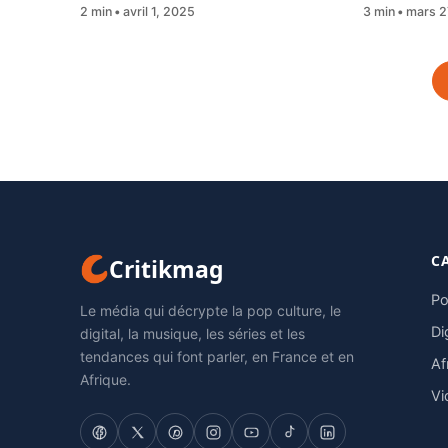
2 min
avril 1, 2025
3 min
mars 2
C
Critikmag
Po
Le média qui décrypte la pop culture, le
Di
digital, la musique, les séries et les
tendances qui font parler, en France et en
Af
Afrique.
Vi