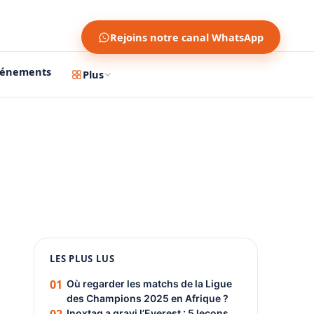
Rejoins notre canal WhatsApp
vénements
Plus
1200 × 630
1080 × 1350
LES PLUS LUS
PUBLICITÉ
01
Où regarder les matchs de la Ligue
des Champions 2025 en Afrique ?
Inoxtag a gravi l’Everest : 5 leçons