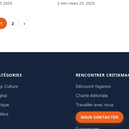
7, 2025
2 min
mars 25, 2025
1
2
›
ATÉGORIES
RENCONTRER CRITIKMA
p Culture
Découvrir l’agence
gital
Charte éditoriale
rique
Travailler avec nous
déos
NOUS CONTACTER