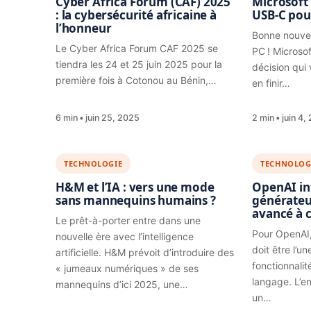
Cyber Africa Forum (CAF) 2025
Microsoft 
: la cybersécurité africaine à
USB-C pou
l’honneur
Bonne nouvell
Le Cyber Africa Forum CAF 2025 se
PC ! Microso
tiendra les 24 et 25 juin 2025 pour la
décision qui v
première fois à Cotonou au Bénin,…
en finir…
6 min
juin 25, 2025
2 min
juin 4,
TECHNOLOGIE
TECHNOLOG
H&M et l’IA : vers une mode
OpenAI in
sans mannequins humains ?
générateu
avancé à 
Le prêt-à-porter entre dans une
Pour OpenAI,
nouvelle ère avec l’intelligence
doit être l’u
artificielle. H&M prévoit d’introduire des
fonctionnali
« jumeaux numériques » de ses
langage. L’e
mannequins d’ici 2025, une…
un…