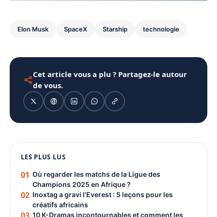
Elon Musk
SpaceX
Starship
technologie
Cet article vous a plu ? Partagez-le autour
de vous.
1080 × 1350
LES PLUS LUS
PUBLICITÉ
01
Où regarder les matchs de la Ligue des
Champions 2025 en Afrique ?
02
Inoxtag a gravi l’Everest : 5 leçons pour les
créatifs africains
03
10 K-Dramas incontournables et comment les