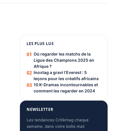
1080 × 1350
LES PLUS LUS
PUBLICITÉ
01
Où regarder les matchs de la
Ligue des Champions 2025 en
Afrique ?
02
Inoxtag a gravi l’Everest : 5
leçons pour les créatifs africains
03
10 K-Dramas incontournables et
comment les regarder en 2024
NEWSLETTER
Les tendances Critikmag chaque
semaine, dans votre boîte mail.