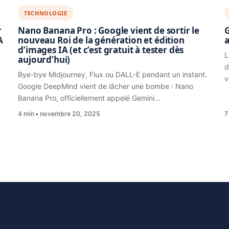
TECHNOLOGIE
r
Nano Banana Pro : Google vient de sortir le
G
A
nouveau Roi de la génération et édition
a
d’images IA (et c’est gratuit à tester dès
L
aujourd’hui)
d
Bye-bye Midjourney, Flux ou DALL-E pendant un instant.
v
Google DeepMind vient de lâcher une bombe : Nano
Banana Pro, officiellement appelé Gemini…
4 min
novembre 20, 2025
7