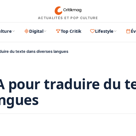
ACTUALITÉS ET POP CULTURE
lture
Digital
Top Critik
Lifestyle
É
aduire du texte dans diverses langues
A pour traduire du t
angues