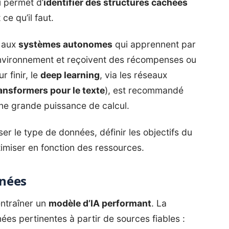
i permet d’
identifier des structures cachées
ce qu’il faut.
e aux
systèmes autonomes
qui apprennent par
 environnement et reçoivent des récompenses ou
 finir, le
deep learning
, via les réseaux
ansformers pour le texte
), est recommandé
une grande puissance de calcul.
lyser le type de données, définir les objectifs du
timiser en fonction des ressources.
nnées
entraîner un
modèle d’IA performant
. La
ées pertinentes à partir de sources fiables :