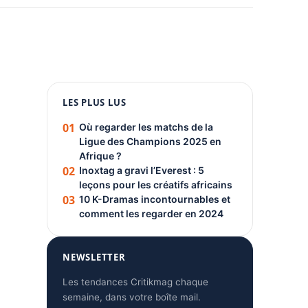
1080 × 1350
LES PLUS LUS
PUBLICITÉ
01
Où regarder les matchs de la
Ligue des Champions 2025 en
Afrique ?
02
Inoxtag a gravi l’Everest : 5
leçons pour les créatifs africains
03
10 K-Dramas incontournables et
comment les regarder en 2024
NEWSLETTER
Les tendances Critikmag chaque
semaine, dans votre boîte mail.